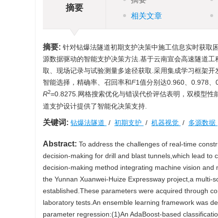
摘要
相关文章
摘要:
针对钻爆法隧道初期支护决策中施工信息实时获取
源数据驱动的智能支护决策方法.基于云南宣会高速隧道工
取、现场记录与试验测量多途径获取.采用集成学习框架开发了
智能选择，精确率、召回率和
F
1值分别达0.960、0.97
2
R
=0.8275.网格搜索优化与错误代价评估表明，双模
道支护设计提供了智能化决策支持.
关键词:
钻爆法隧道
/
初期支护
/
机器视觉
/
多源数据
Abstract:
To address the challenges of real-time construct
decision-making for drill and blast tunnels,which lead to
decision-making method integrating machine vision and m
the Yunnan Xuanwei-Huize Expressway project,a multi-s
established.These parameters were acquired through conv
laboratory tests.An ensemble learning framework was dev
parameter regression:(1)An AdaBoost-based classification