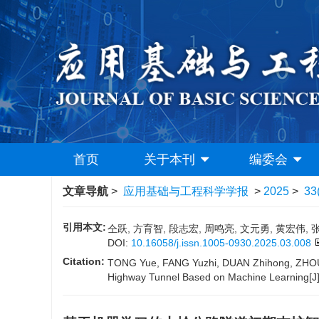
首页
关于本刊
编委会
文章导航
>
应用基础与工程科学学报
>
2025
>
33
引用本文:
仝跃, 方育智, 段志宏, 周鸣亮, 文元勇, 黄宏伟, 
DOI:
10.16058/j.issn.1005-0930.2025.03.008
Citation:
TONG Yue, FANG Yuzhi, DUAN Zhihong, ZHOU M
Highway Tunnel Based on Machine Learning[J