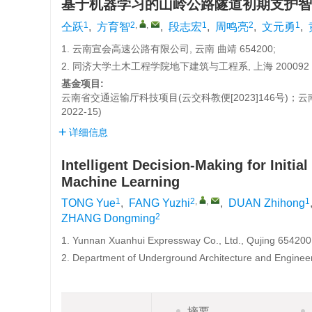
基于机器学习的山岭公路隧道初期支护智
1
2
,
,
1
2
1
仝跃
,
方育智
,
段志宏
,
周鸣亮
,
文元勇
,
1. 云南宣会高速公路有限公司, 云南 曲靖 654200;
2. 同济大学土木工程学院地下建筑与工程系, 上海 200092
基金项目:
云南省交通运输厅科技项目(云交科教便[2023]146号)；云南
2022-15)
详细信息
Intelligent Decision-Making for Init
Machine Learning
1
2
,
,
1
TONG Yue
,
FANG Yuzhi
,
DUAN Zhihong
2
ZHANG Dongming
1. Yunnan Xuanhui Expressway Co., Ltd., Qujing 654200
2. Department of Underground Architecture and Engineeri
摘要