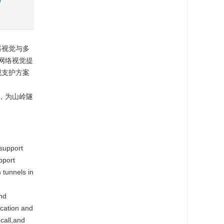
器视觉与多
网络视觉提
现支护方案
、
合，为山岭隧
 support
pport
 tunnels in
nd
ication and
call,and