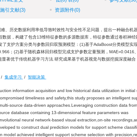
施引文献
(3)
资源附件
(0)
困难、历史数据利用率低导致时效性与安全性不足问题，提出一种融合机
程数据，构建了包含13维特征参数的多源数据库，特征参数通过卷积神经
支护方案分类与参数回归双预测模型：(1)基于AdaBoost分类模型实
8、0.966；(2)基于随机森林回归模型完成支护参数定量预测，MAE=0.0416
型性能显著优于传统机器学习方法.研究成果基于机器视觉与数据挖掘深度融
/
集成学习
/
智能决策
ion information acquisition and low historical data utilization in initial
 compromised timeliness and safety,this study proposes an intelligent su
ulti-source data-driven approaches.Leveraging construction data from
ource database containing 13-dimensional feature parameters was
olutional neural network-based visual extraction,on-site recordings,a
eloped to construct dual prediction models for support scheme classif
 model achieved intelligent support scheme selection with precision,re