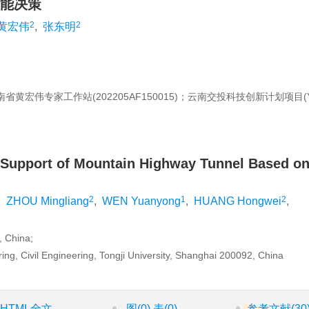
能决策
2
2
黄宏伟
,
张东明
省黄宏伟专家工作站(202205AF150015)；云南交投科技创新计划项目(YC
ial Support of Mountain Highway Tunnel Based o
2
1
2
,
ZHOU Mingliang
,
WEN Yuanyong
,
HUANG Hongwei
,
, China;
ng, Civil Engineering, Tongji University, Shanghai 200092, China
HTML全文
图
(0)
表
(0)
参考文献
(30